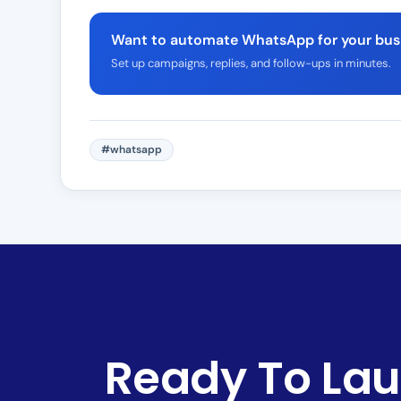
Want to automate WhatsApp for your bus
Set up campaigns, replies, and follow-ups in minutes.
#whatsapp
Ready To Lau