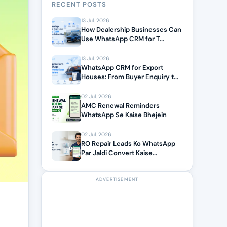
RECENT POSTS
13 Jul, 2026
How Dealership Businesses Can
Use WhatsApp CRM for T...
13 Jul, 2026
WhatsApp CRM for Export
Houses: From Buyer Enquiry t...
02 Jul, 2026
AMC Renewal Reminders
WhatsApp Se Kaise Bhejein
02 Jul, 2026
RO Repair Leads Ko WhatsApp
Par Jaldi Convert Kaise...
ADVERTISEMENT