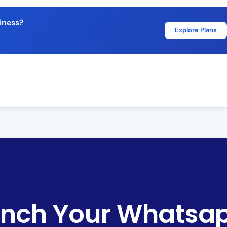
iness?
Explore Plans
nch Your Whatsap