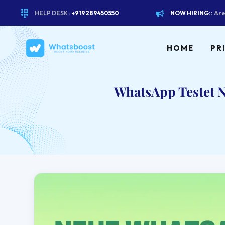
HELP DESK :
+919289450550
NOW HIRING::
Are
HOME
PR
WhatsApp Testet 