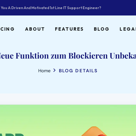
 You A Driven And Motivated 1st Line IT Support Engineer?
ICING
ABOUT
FEATURES
BLOG
LEGA
Neue Funktion zum Blockieren Unbeka
Home
BLOG DETAILS